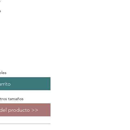
a
bles
rrito
otros tamaños
s del producto >>