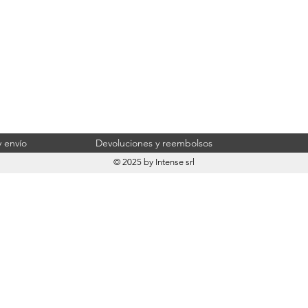
 envío
Devoluciones y reembolsos
© 2025 by Intense srl