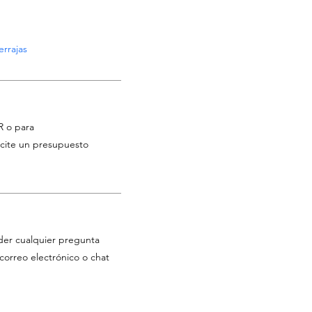
rrajas
R o para
licite un presupuesto
der cualquier pregunta
correo electrónico o chat