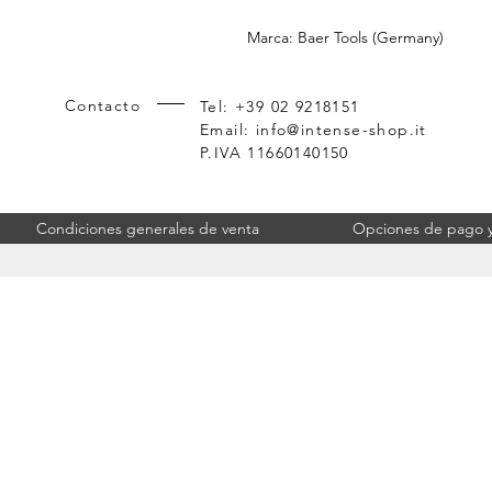
Marca: Baer Tools (Germany)
Contacto
Tel: +39 02 9218151
Email:
info@intense-shop.it
P.IVA 11660140150
Condiciones generales de venta
Opciones de pago y