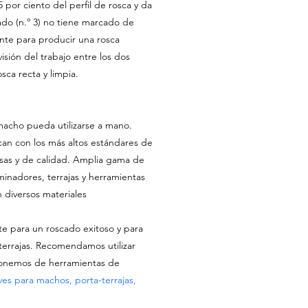
5 por ciento del perfil de rosca y da
ado (n.º 3) no tiene marcado de
tante para producir una rosca
visión del trabajo entre los dos
sca recta y limpia.
macho pueda utilizarse a mano.
can con los más altos estándares de
isas y de calidad. Amplia gama de
inadores, terrajas y herramientas
n diversos materiales
te para un roscado exitoso y para
terrajas. Recomendamos utilizar
ponemos de herramientas de
ves para machos, porta-terrajas,