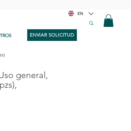
EN
ENVIAR SOLICITUD
TROS
zs)
Uso general,
pzs),