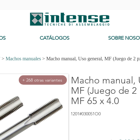
-
OS
CATÁLOGOS
SOBRE NOSO
F
>
Machos manuales
> Macho manual, Uso general, MF (Juego de 2 p
Macho manual, 
+ 268 otras variantes
MF (Juego de 2 
MF 65 x 4.0
1201#030051O0