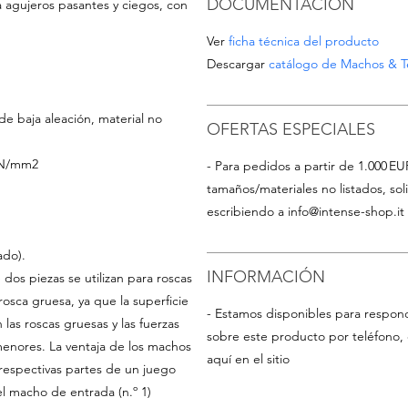
DOCUMENTACIÓN
 agujeros pasantes y ciegos, con
Ver
ficha técnica del producto
Descargar
catálogo de Machos & Te
de baja aleación, material no
OFERTAS ESPECIALES
0 N/mm2
- Para pedidos a partir de 1.000 EU
tamaños/materiales no listados, so
escribiendo a
info@intense-shop.it
ado).
INFORMACIÓN
os piezas se utilizan para roscas
osca gruesa, ya que la superficie
- Estamos disponibles para respon
las roscas gruesas y las fuerzas
sobre este producto por teléfono, 
enores. La ventaja de los machos
aquí en el sitio
respectivas partes de un juego
l macho de entrada (n.º 1)