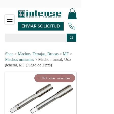
-
ENVIAR SOLICITUD
Shop
>
Machos, Terrajas, Brocas
>
MF
>
Machos manuales
> Macho manual, Uso
general, MF (Juego de 2 pzs)
+ 268 otras variantes