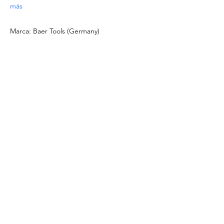
más
Marca: Baer Tools (Germany)
DOCUMENTACIÓN
Ver
ficha técnica del producto
Descargar
catálogo de Machos & Terrajas
OFERTAS ESPECIALES
- Para pedidos a partir de 1.000 EUR o para
tamaños/materiales no listados, solicite un
presupuesto escribiendo a
info@intense-
shop.it