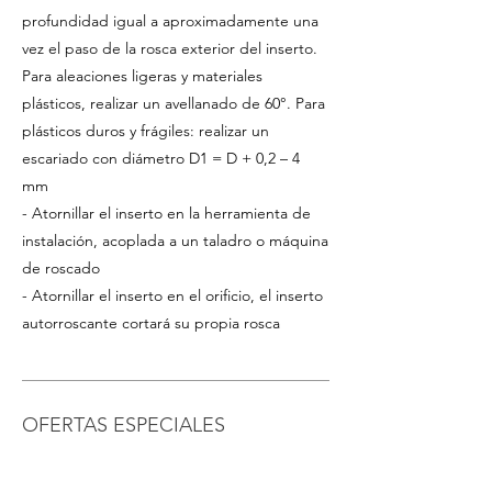
profundidad igual a aproximadamente una
vez el paso de la rosca exterior del inserto.
Para aleaciones ligeras y materiales
plásticos, realizar un avellanado de 60°. Para
plásticos duros y frágiles: realizar un
escariado con diámetro D1 = D + 0,2 – 4
mm
- Atornillar el inserto en la herramienta de
instalación, acoplada a un taladro o máquina
de roscado
- Atornillar el inserto en el orificio, el inserto
autorroscante cortará su propia rosca
OFERTAS ESPECIALES
- Para pedidos a partir de 1.000 EUR o para
tamaños/materiales no listados, solicite un