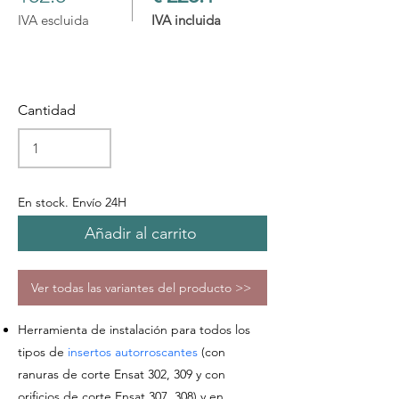
IVA escluida
IVA incluida
Cantidad
En stock. Envío 24H
Añadir al carrito
Ver todas las variantes del producto >>
Herramienta de instalación
para todos los
tipos de
insertos autorroscantes
(con
ranuras de corte Ensat 302, 309 y con
orificios de corte Ensat 307, 308) y en