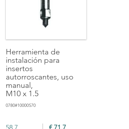
Herramienta de
instalación para
insertos
autorroscantes, uso
manual,
M10 x 1.5
0780#10000S70
58.7
€ 71.7