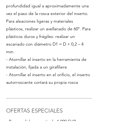
profundidad igual a aproximadamente una
vez el paso de la rosca exterior del inserto.
Para aleaciones ligeras y materiales
plásticos, realizar un avellanado de 60°. Para
plásticos duros y frágiles: realizar un
escariado con diámetro D1 = D + 0,2 – 4
mm
- Atornillar el inserto en la herramienta de
instalación, fijada a un girafiliere
- Atornillar el inserto en el orificio, el inserto
autorroscante cortará su propia rosca
OFERTAS ESPECIALES
- Para pedidos a partir de 1.000 EUR o para
tamaños/materiales no listados, solicite un
presupuesto escribiendo a
info@intense-