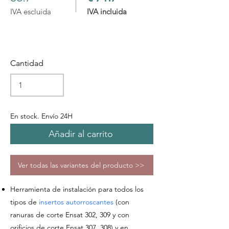
IVA escluida
IVA incluida
Cantidad
En stock. Envío 24H
Añadir al carrito
Ver todas las variantes del producto >>
Herramienta de instalación
para todos los
tipos de
insertos autorroscantes
(con
ranuras de corte Ensat 302, 309 y con
orificios de corte Ensat 307, 308) y en