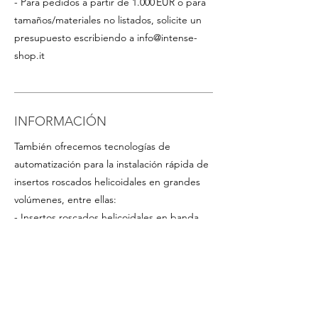
- Para pedidos a partir de 1.000 EUR o para
tamaños/materiales no listados, solicite un
presupuesto escribiendo a
info@intense-
shop.it
INFORMACIÓN
También ofrecemos tecnologías de
automatización para la instalación rápida de
insertos roscados helicoidales en grandes
volúmenes, entre ellas:
- Insertos roscados helicoidales en banda
plástica en rollo para un montaje rápido en
serie (especialmente ventajosos para
insertos de pequeño tamaño). Disponibles
bajo pedido para las dimensiones más
comunes