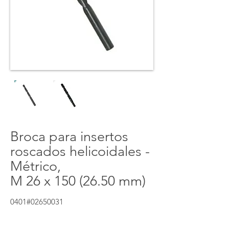
Broca para insertos
roscados helicoidales -
Métrico,
M 26 x
150 (26.50
mm)
0401#02650031