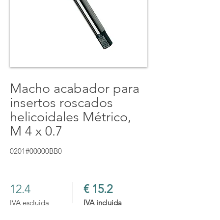
Macho acabador para
insertos roscados
helicoidales Métrico,
M 4 x 0.7
0201#00000BB0
12.4
€ 15.2
IVA escluida
IVA incluida