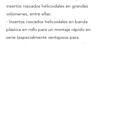
insertos roscados helicoidales en grandes
volúmenes, entre ellas:
- Insertos roscados helicoidales en banda
plástica en rollo para un montaje rápido en
serie (especialmente ventajosos para
insertos de pequeño tamaño). Disponibles
bajo pedido para las dimensiones más
comunes
-
Atornilladores programables
, con control
preciso de par y ángulo
-
Portabrocas y accesorios
Según el modo de trabajo (vertical,
horizontal, en banco o con brazo), el
diámetro y el tipo de insertos utilizados, y la
cantidad de insertos a montar, podemos
ofrecerle la mejor solución.
Consulte con nuestro departamento técnico
para encontrar soluciones que aumenten la