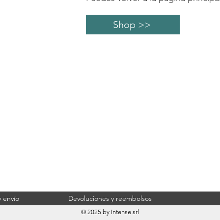
Shop >>
 envío
Devoluciones y reembolsos
© 2025 by Intense srl