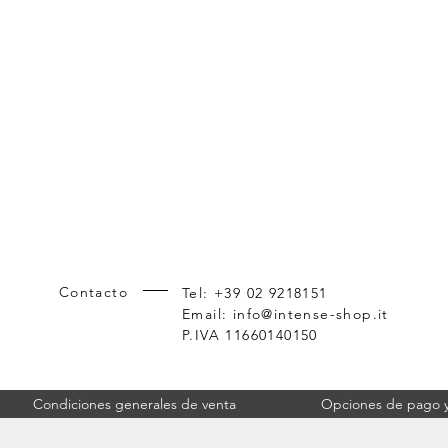
Contacto
Tel: +39 02 9218151
Email:
info@intense-shop.it
P.IVA 11660140150
Condiciones generales de venta
Opciones de pago y