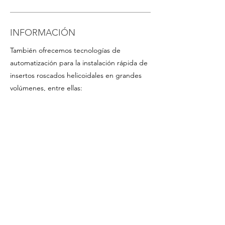
INFORMACIÓN
También ofrecemos tecnologías de
automatización para la instalación rápida de
insertos roscados helicoidales en grandes
volúmenes, entre ellas:
- Insertos roscados helicoidales en banda
plástica en rollo para un montaje rápido en
serie (especialmente ventajosos para
insertos de pequeño tamaño). Disponibles
bajo pedido para las dimensiones más
comunes
-
Atornilladores programables
, con control
preciso de par y ángulo
-
Portabrocas y accesorios
Según el modo de trabajo (vertical,