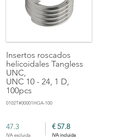
Insertos roscados
helicoidales Tangless
UNC,
UNC 10 - 24, 1 D,
100pcs
0102T#00001HGA-100
47.3
€ 57.8
IVA escluida
IVA incluida