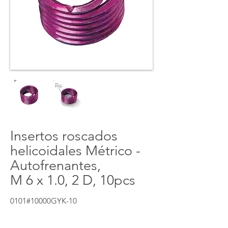
Insertos roscados
helicoidales Métrico -
Autofrenantes,
M 6 x 1.0, 2 D, 10pcs
0101#10000GYK-10