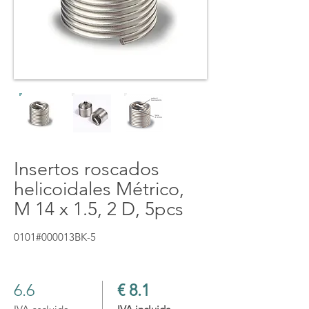
Insertos roscados
helicoidales Métrico,
M 14 x 1.5, 2 D, 5pcs
0101#000013BK-5
6.6
€ 8.1