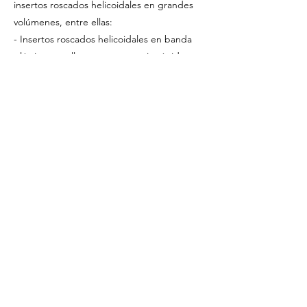
insertos roscados helicoidales en grandes
volúmenes, entre ellas:
- Insertos roscados helicoidales en banda
plástica en rollo para un montaje rápido en
serie (especialmente ventajosos para
insertos de pequeño tamaño). Disponibles
bajo pedido para las dimensiones más
comunes
-
Atornilladores programables
, con control
preciso de par y ángulo
-
Portabrocas y accesorios
Según el modo de trabajo (vertical,
horizontal, en banco o con brazo), el
diámetro y el tipo de insertos utilizados, y la
cantidad de insertos a montar, podemos
ofrecerle la mejor solución.
Consulte con nuestro departamento técnico
para encontrar soluciones que aumenten la