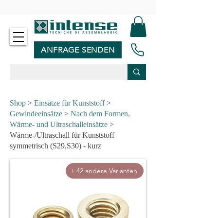
-
ANFRAGE SENDEN
Shop
>
Einsätze für Kunststoff
>
Gewindeeinsätze
>
Nach dem Formen,
Wärme- und Ultraschalleinsätze
>
Wärme-/Ultraschall für Kunststoff
symmetrisch (S29,S30) - kurz
+ 42 andere Varianten