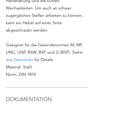
Handhabung und die kurzen
Wechselzeiten. Um auch an schwer
zugänglichen Stellen arbeiten zu können,
kann ein Hebel auf einer Seite
abgeschraubt werden.
Geeignet für die Gewindenormen M, MF,
UNC, UNF, BSW, BSF und G (BSP). Siehe
das Datenblatt
für Details
Material: Stahl
Norm: DIN 1814
DOKUMENTATION
Siehe
Produktdatenblatt
Download
Katalog Gewindebohrer &
Schneideisen