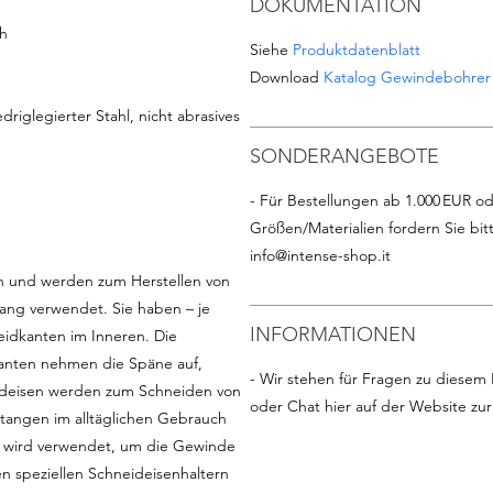
DOKUMENTATION
h
Siehe
Produktdatenblatt
Download
Katalog Gewindebohrer
driglegierter Stahl, nicht abrasives
SONDERANGEBOTE
- Für Bestellungen ab 1.000 EUR od
Größen/Materialien fordern Sie bit
info@intense-shop.it
ch und werden zum Herstellen von
ng verwendet. Sie haben – je
INFORMATIONEN
idkanten im Inneren. Die
anten nehmen die Späne auf,
- Wir stehen für Fragen zu diesem 
neideisen werden zum Schneiden von
oder Chat hier auf der Website zu
angen im alltäglichen Gebrauch
r wird verwendet, um die Gewinde
n speziellen Schneideisenhaltern