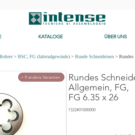
-
E
KATALOGE
ÜBER UNS
 Bohrer
>
BSC, FG (fahrradgewinde)
>
Runde Schneideisen
> Rundes 
Rundes Schneide
+ 9 andere Varianten
Allgemein, FG,
FG 6.35 x 26
1322#01000000