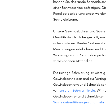
können Sie das runde Schneideisen
einer Bohrmaschine befestigen. Di
Regel beidseitig verwendet werde
Schneidleistung.
Unsere Gewindebohrer und Schnei
Qualitätsstandards hergestellt, um
sicherzustellen. Breites Sortimen
Maschinengewindebohrern und Ge
Werkzeugen zum Schneiden profess
verschiedenen Materialien
Die richtige Schmierung ist wichtig 
Gewindeschneiden und zur Verring
Gewindebohrern und Schneideisen
von
unseren Schmiermitteln
. Wir h
Gewindebohrer und Schneideisen
Schneideisenführungen und mehr