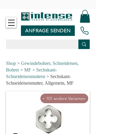
-
ANFRAGE SENDEN
Shop
>
Gewindebohrer, Schneideisen,
Bohrer
>
MF
>
Sechskant-
Schneideisenmuttern
> Sechskant-
Schneideisenmutter, Allgemein, MF
+ 101 andere Varianten