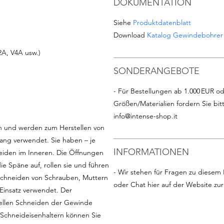
DOKUMENTATION
Siehe
Produktdatenblatt
Download
Katalog Gewindebohrer
2A, V4A usw.)
SONDERANGEBOTE
- Für Bestellungen ab 1.000 EUR od
Größen/Materialien fordern Sie bit
info@intense-shop.it
ch und werden zum Herstellen von
ng verwendet. Sie haben – je
INFORMATIONEN
eiden im Inneren. Die Öffnungen
 Späne auf, rollen sie und führen
- Wir stehen für Fragen zu diesem 
Schneiden von Schrauben, Muttern
oder Chat hier auf der Website zu
Einsatz verwendet. Der
ellen Schneiden der Gewinde
 Schneideisenhaltern können Sie