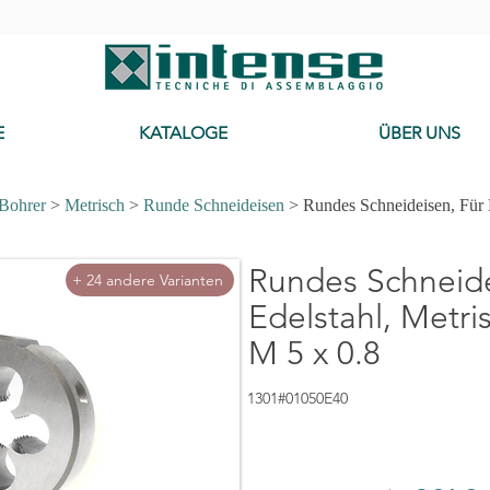
-
E
KATALOGE
ÜBER UNS
 Bohrer
>
Metrisch
>
Runde Schneideisen
> Rundes Schneideisen, Für E
Rundes Schneide
+ 24 andere Varianten
Edelstahl, Metri
M 5 x 0.8
1301#01050E40