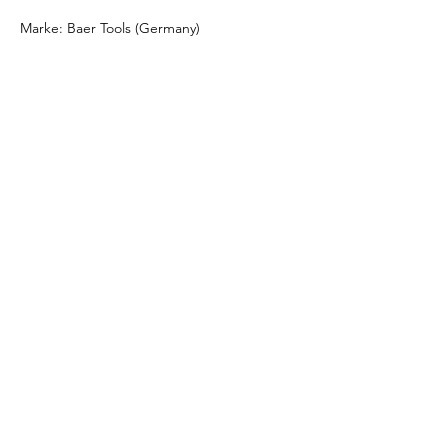
Marke: Baer Tools (Germany)
DOKUMENTATION
Siehe
Produktdatenblatt
Download
Katalog Taps & Dies
SONDERANGEBOTE
- Für Bestellungen ab 1.000 EUR oder bei
nicht aufgeführten Größen/Materialien
fordern Sie bitte ein Angebot an unter
info@intense-shop.it