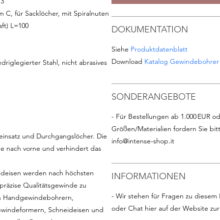
13
C, für Sacklöcher, mit Spiralnuten
ft) L=100
DOKUMENTATION
Siehe
Produktdatenblatt
Download
Katalog Gewindebohrer
driglegierter Stahl, nicht abrasives
SONDERANGEBOTE
- Für Bestellungen ab 1.000 EUR od
Größen/Materialien fordern Sie bit
insatz und Durchgangslöcher. Die
info@intense-shop.it
ne nach vorne und verhindert das
deisen werden nach höchsten
INFORMATIONEN
 präzise Qualitätsgewinde zu
- Wir stehen für Fragen zu diesem 
 an Handgewindebohrern,
oder Chat hier auf der Website zu
windeformern, Schneideisen und