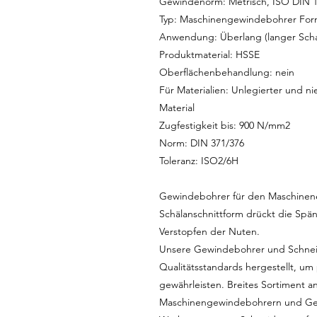
Gewindenorm: Metrisch, ISO DIN 
Typ: Maschinengewindebohrer Form 
Anwendung: Überlang (langer Scha
Produktmaterial: HSSE
Oberflächenbehandlung: nein
Für Materialien: Unlegierter und nie
Material
Zugfestigkeit bis: 900 N/mm2
Norm: DIN 371/376
Toleranz: ISO2/6H
Gewindebohrer für den Maschinene
Schälanschnittform drückt die Spä
Verstopfen der Nuten.
Unsere Gewindebohrer und Schnei
Qualitätsstandards hergestellt, um
gewährleisten. Breites Sortiment
Maschinengewindebohrern und Ge