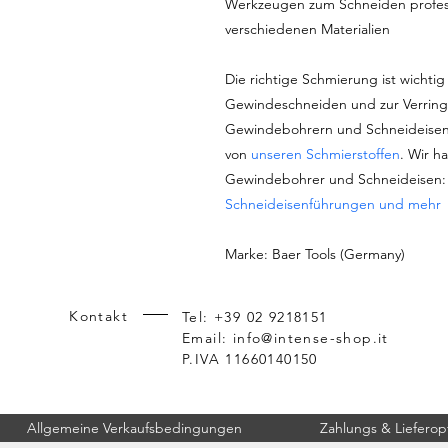
Werkzeugen zum Schneiden profess
verschiedenen Materialien
Die richtige Schmierung ist wichtig 
Gewindeschneiden und zur Verring
Gewindebohrern und Schneideisen
von
unseren Schmierstoffen
. Wir h
Gewindebohrer und Schneideisen
Schneideisenführungen und mehr
Marke: Baer Tools (Germany)
Kontakt
Tel: +39 02 9218151
Email:
info@intense-shop.it
P.IVA 11660140150
Allgemeine Verkaufsbedingungen
Zahlungs & Lieferop