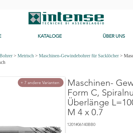
-
E
KATALOGE
ÜBER UNS
 Bohrer
>
Metrisch
>
Maschinen-Gewindebohrer für Sacklöcher
> Masc
Cerca Mas
sch
Maschinen- Gew
+ 7 andere Varianten
Form C, Spiralnu
Überlänge L=100
M 4 x 0.7
1201#06140BB0