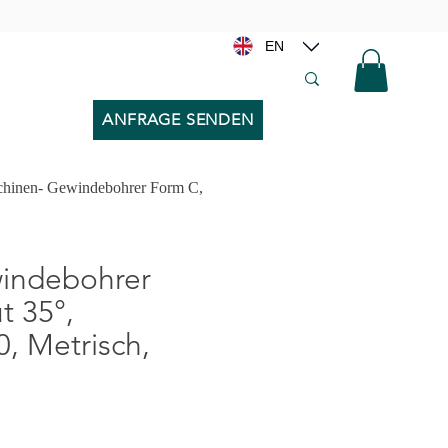
EN
ANFRAGE SENDEN
hinen- Gewindebohrer Form C,
chi, Filiere per Diametro x Passo >>
indebohrer
t 35°,
, Metrisch,