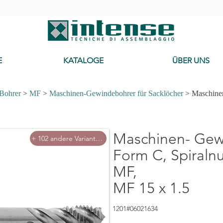
-
E
KATALOGE
ÜBER UNS
 Bohrer
>
MF
>
Maschinen-Gewindebohrer für Sacklöcher
> Maschinen
Cerca Mas
Maschinen- Gew
+ 102 andere Varianten
Form C, Spiralnut
MF,
MF 15 x 1.5
1201#06021634