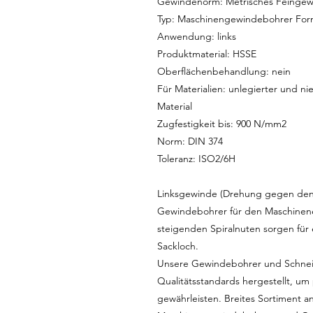
Gewindenorm: Metrisches Feingew
Typ: Maschinengewindebohrer Form 
Anwendung: links
Produktmaterial: HSSE
Oberflächenbehandlung: nein
Für Materialien: unlegierter und nie
Material
Zugfestigkeit bis: 900 N/mm2
Norm: DIN 374
Toleranz: ISO2/6H
Linksgewinde (Drehung gegen den 
Gewindebohrer für den Maschinenei
steigenden Spiralnuten sorgen für
Sackloch.
Unsere Gewindebohrer und Schnei
Qualitätsstandards hergestellt, um
gewährleisten. Breites Sortiment