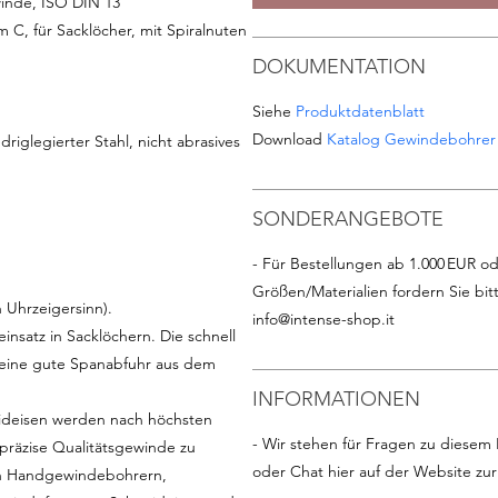
inde, ISO DIN 13
C, für Sacklöcher, mit Spiralnuten
DOKUMENTATION
Siehe
Produktdatenblatt
Download
Katalog Gewindebohrer
driglegierter Stahl, nicht abrasives
SONDERANGEBOTE
- Für Bestellungen ab 1.000 EUR od
Größen/Materialien fordern Sie bit
Uhrzeigersinn).
info@intense-shop.it
nsatz in Sacklöchern. Die schnell
 eine gute Spanabfuhr aus dem
INFORMATIONEN
deisen werden nach höchsten
- Wir stehen für Fragen zu diesem 
 präzise Qualitätsgewinde zu
oder Chat hier auf der Website zu
 an Handgewindebohrern,