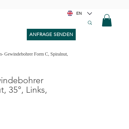
EN
ANFRAGE SENDEN
- Gewindebohrer Form C, Spiralnut,
chi, Filiere per Diametro x Passo >>
indebohrer
, 35°, Links,