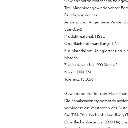
Gewindenorm: Metrisches Feingew
Typ: Maschinengewindebohrer Form 
Durchgangslöcher
Anwendung: Allgemeine Verwendun
Standzeit)
Produktmaterial: HSSE
Oberflächenbehandlung: TIN
Für Materialien: Unlegierter und nie
Material
Zugfestigkeit bis: 900 N/mm2
Norm: DIN 374
Toleranz: ISO2/6H
Gewindebohrer für den Maschinene
Die Schälanschnittgeometrie schie
verhindert ein Verstopfen der Nute
Die TIN-Oberflächenbehandlung (Ti
Oberflächenhärte (ca. 2300 HV) und