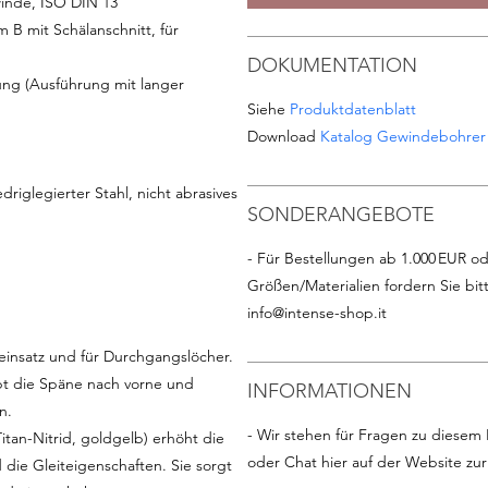
inde, ISO DIN 13
B mit Schälanschnitt, für
DOKUMENTATION
g (Ausführung mit langer
Siehe
Produktdatenblatt
Download
Katalog Gewindebohrer
driglegierter Stahl, nicht abrasives
SONDERANGEBOTE
- Für Bestellungen ab 1.000 EUR od
Größen/Materialien fordern Sie bit
info@intense-shop.it
insatz und für Durchgangslöcher.
bt die Späne nach vorne und
INFORMATIONEN
n.
- Wir stehen für Fragen zu diesem 
tan-Nitrid, goldgelb) erhöht die
oder Chat hier auf der Website zu
 die Gleiteigenschaften. Sie sorgt