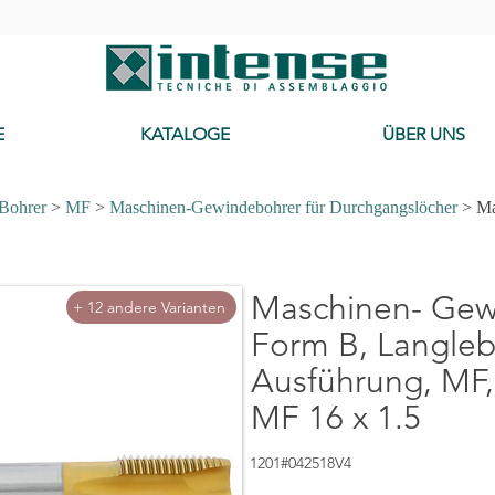
-
E
KATALOGE
ÜBER UNS
 Bohrer
>
MF
>
Maschinen-Gewindebohrer für Durchgangslöcher
> Ma
Cerca Mas
Maschinen- Gew
+ 12 andere Varianten
Form B, Langleb
Ausführung, MF,
MF 16 x 1.5
1201#042518V4