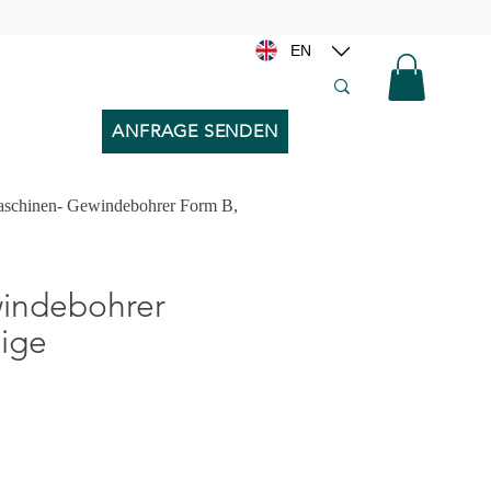
EN
ANFRAGE SENDEN
schinen- Gewindebohrer Form B,
chi, Filiere per Diametro x Passo >>
indebohrer
ige