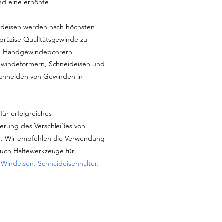
nd eine erhöhte
deisen werden nach höchsten
 präzise Qualitätsgewinde zu
 an Handgewindebohrern,
windeformern, Schneideisen und
chneiden von Gewinden in
für erfolgreiches
erung des Verschleißes von
. Wir empfehlen die Verwendung
auch Haltewerkzeuge für
:
Windeisen, Schneideisenhalter,