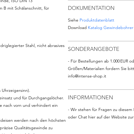
inde, ISO DIN 13
DOKUMENTATION
B mit Schälanschnitt, für
Siehe
Produktdatenblatt
Download
Katalog Gewindebohrer
driglegierter Stahl, nicht abrasives
SONDERANGEBOTE
- Für Bestellungen ab 1.000 EUR od
Größen/Materialien fordern Sie bit
info@intense-shop.it
Uhrzeigersinn).
INFORMATIONEN
insatz und für Durchgangslöcher.
e nach vorn und verhindert ein
- Wir stehen für Fragen zu diesem 
oder Chat hier auf der Website zu
deisen werden nach den höchsten
 präzise Qualitätsgewinde zu