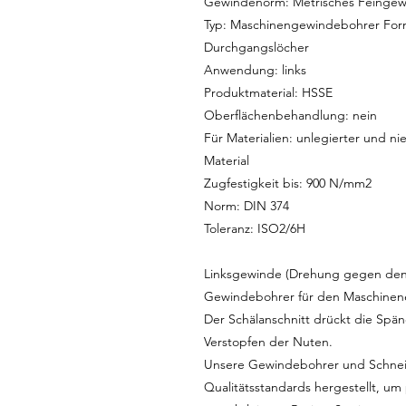
Gewindenorm: Metrisches Feingew
Typ: Maschinengewindebohrer Form 
Durchgangslöcher
Anwendung: links
Produktmaterial: HSSE
Oberflächenbehandlung: nein
Für Materialien: unlegierter und nie
Material
Zugfestigkeit bis: 900 N/mm2
Norm: DIN 374
Toleranz: ISO2/6H
Linksgewinde (Drehung gegen den 
Gewindebohrer für den Maschinene
Der Schälanschnitt drückt die Spän
Verstopfen der Nuten.
Unsere Gewindebohrer und Schnei
Qualitätsstandards hergestellt, um