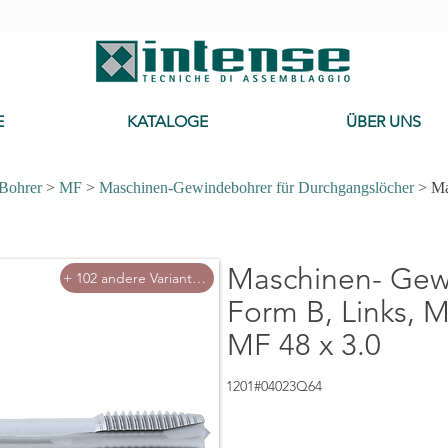
-
E
KATALOGE
ÜBER UNS
 Bohrer
>
MF
>
Maschinen-Gewindebohrer für Durchgangslöcher
> Ma
Cerca Mas
Maschinen- Gew
+ 102 andere Varianten
Form B, Links, M
MF 48 x 3.0
1201#04023Q64