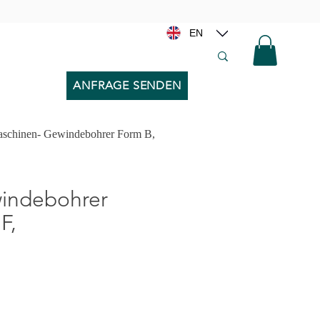
EN
ANFRAGE SENDEN
schinen- Gewindebohrer Form B,
chi, Filiere per Diametro x Passo >>
indebohrer
F,