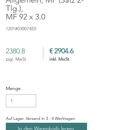
Allgemein, MF (Satz 2-
Tlg.),
MF 92 x 3.0
1201#030074E0
2380.8
€ 2904.6
zzgl. MwSt.
inkl. MwSt.
Menge
Auf Lager. Versand in 3 - 4 Werktagen
In den Warenkorb legen