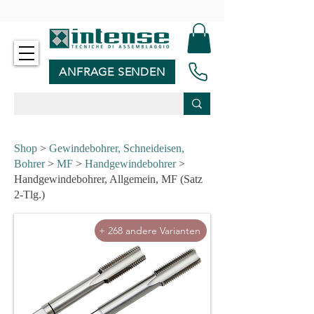
-
ANFRAGE SENDEN
Shop
>
Gewindebohrer, Schneideisen,
Bohrer
>
MF
>
Handgewindebohrer
>
Handgewindebohrer, Allgemein, MF (Satz
2-Tlg.)
+ 268 andere Varianten