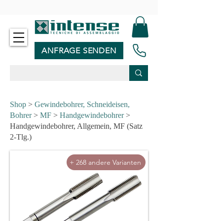
-
ANFRAGE SENDEN
Shop
>
Gewindebohrer, Schneideisen,
Bohrer
>
MF
>
Handgewindebohrer
>
Handgewindebohrer, Allgemein, MF (Satz
2-Tlg.)
+ 268 andere Varianten