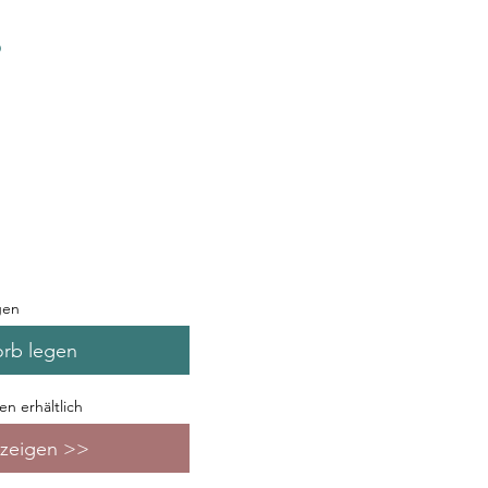
gen
orb legen
n erhältlich
nzeigen >>