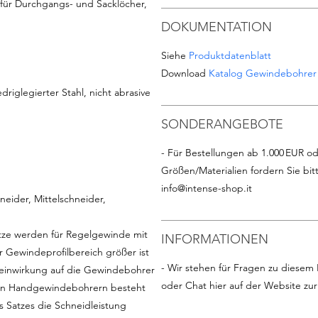
für Durchgangs- und Sacklöcher,
DOKUMENTATION
Siehe
Produktdatenblatt
Download
Katalog Gewindebohrer
driglegierter Stahl, nicht abrasive
SONDERANGEBOTE
- Für Bestellungen ab 1.000 EUR od
Größen/Materialien fordern Sie bit
info@intense-shop.it
eider, Mittelschneider,
tze werden für Regelgewinde mit
INFORMATIONEN
 Gewindeprofilbereich größer ist
- Wir stehen für Fragen zu diesem 
teinwirkung auf die Gewindebohrer
oder Chat hier auf der Website zu
ligen Handgewindebohrern besteht
es Satzes die Schneidleistung