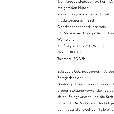
Typ: Handgewindebohrer, Form C, 
mit geraden Nuten
Anwendung: Allgemeiner Einsatz
Produktmaterial: HSSG
Oberflächenbehandlung: nein
Für Materialien: Unlegierter und nie
Werkstoffe
Zugfestigkeit bis: 900 N/mm2
Norm: DIN 352
Toleranz: ISO2/6H
Satz aus 3 Gewindebohrern (Vorschn
Fertigschneider).
Dreiteilige Handgewindebohrer-Sä
grober Steigung verwendet, da der
als bei Feingewinden und die Kraf
höher ist. Der Vorteil von dreitei
darin, dass die jeweiligen Teile ein