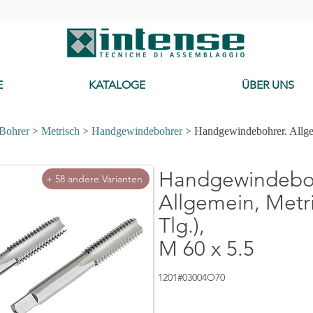
-
E
KATALOGE
ÜBER UNS
 Bohrer
>
Metrisch
>
Handgewindebohrer
> Handgewindebohrer. Allgem
Handgewindeboh
+ 58 andere Varianten
Allgemein, Metri
Tlg.),
M 60 x 5.5
1201#03004O70