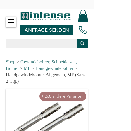
-
ANFRAGE SENDEN
Shop
>
Gewindebohrer, Schneideisen,
Bohrer
>
MF
>
Handgewindebohrer
>
Handgewindebohrer, Allgemein, MF (Satz
2-Tlg.)
+ 268 andere Varianten