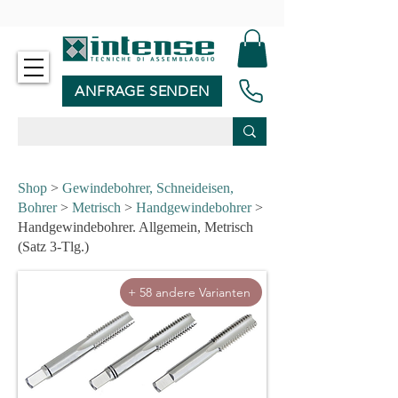
-
ANFRAGE SENDEN
Shop
>
Gewindebohrer, Schneideisen,
Bohrer
>
Metrisch
>
Handgewindebohrer
>
Handgewindebohrer. Allgemein, Metrisch
(Satz 3-Tlg.)
+ 58 andere Varianten