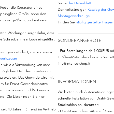
Siehe
das Datenblatt
/oder die Reparatur eines
Den vollständigen
Katalog der Gew
sprüngliche Größe, ohne den
Montagewerkzeuge
zu vergrößern, und mit sehr
Finden Sie
häufig gestellte Frage
sten Windungen sorgt dafür, dass
che Schraube in ein Loch eingeführt
SONDERANGEBOTE
- Für Bestellungen ab 1.000 EUR od
eugen installiert, die in diesem
Größen/Materialien fordern Sie bit
werkzeuge
info@intense-shop.it
en wir die Verwendung von sehr
möglichen Halt des Einsatzes zu
zu erzielen. Das Gewinde wird mit
INFORMATIONEN
n für Draht-Gewindeeinsätze
aschineneinsatz und für Grund-
Wir bieten auch Automatisierungst
d. Die Liste finden Sie hier:
schnelle Installation von Draht-Ge
Stückzahlen an, darunter:
st seit 40 Jahren führend im Vertrieb
- Draht-Gewindeeinsätze auf Kunsts