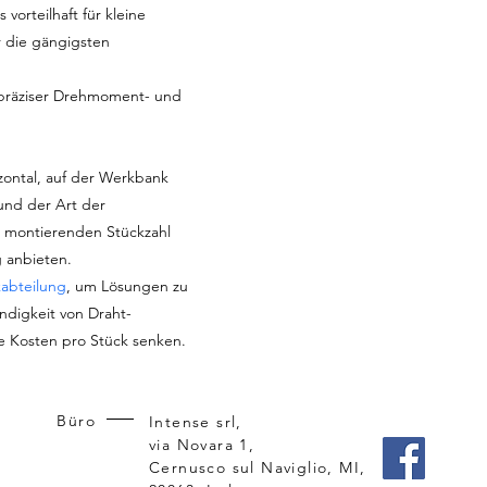
vorteilhaft für kleine
ür die gängigsten
präziser Drehmoment- und
izontal, auf der Werkbank
nd der Art der
u montierenden Stückzahl
 anbieten.
kabteilung
, um Lösungen zu
indigkeit von Draht-
 Kosten pro Stück senken.
Büro
Intense srl,
via Novara 1,
Cernusco sul Naviglio, MI,