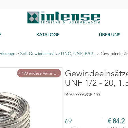
-
E
KATALOGE
ÜBER UNS
erkzeuge
>
Zoll-Gewindeeinsätze UNC, UNF, BSP...
> Gewindeeinsä
Gewindeeinsätz
+ 190 andere Varianten
UNF 1/2 - 20, 1.
0103#00003VGF-100
69
€ 84.2