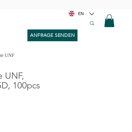
EN
ANFRAGE SENDEN
tze UNF
e UNF,
5D, 100pcs