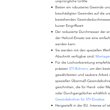
ursprüngliche Größe
Bieten ein robusteres Gewinde und
beschädigten Gewindes auf die ur
bestehenden Gewindedurchmesser 
kurzer Eingriffszeit
Der reduzierte Durchmesser der er
der Helicoil-Einsatz wie eine einfa
werden kann
Sie werden mit den speziellen Werkz
Abschnitt verfügbar sind:
Montage
Für die Lochvorbereitung empfehl
präzisen
STI-Bohrern
, um den best
gewährleisten und saubere Arbeit 
speziellen Übermaß-Gewindebohrer
geschnitten, die für Hand- oder M
oder Durchgangslöcher erhältlich sin
Gewindebohrer für STI-Einsätze
Hergestellt in der EU. Intense srl i