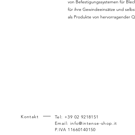
von Befestigungssystemen für Blech
für ihre Gewindeeinsätze und selb
als Produkte von hervorragender Q
Kontakt
Tel: +39 02 9218151
Riferimenti incrociati dei prodotti: M
Email:
info@intense-shop.it
P.IVA 11660140150