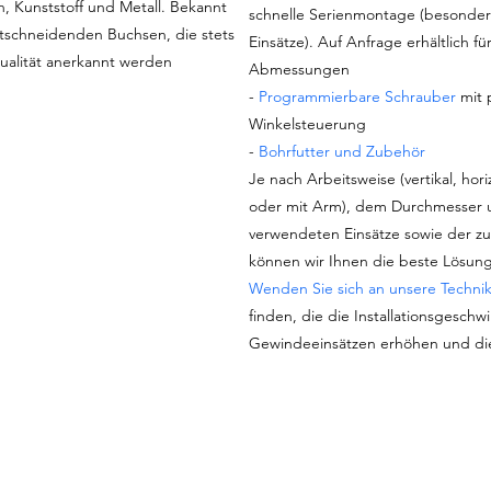
, Kunststoff und Metall. Bekannt
schnelle Serienmontage (besonders 
stschneidenden Buchsen, die stets
Einsätze). Auf Anfrage erhältlich f
ualität anerkannt werden
Abmessungen
-
Programmierbare Schrauber
mit 
Winkelsteuerung
-
Bohrfutter und Zubehör
Je nach Arbeitsweise (vertikal, hor
oder mit Arm), dem Durchmesser u
verwendeten Einsätze sowie der z
können wir Ihnen die beste Lösung
Wenden Sie sich an unsere Techni
finden, die die Installationsgeschw
Gewindeeinsätzen erhöhen und die
S124700, undefined, TNF-8C-0750, undefined