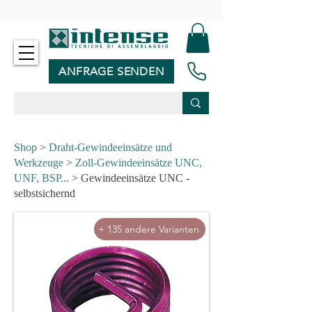
-
ANFRAGE SENDEN
Shop
>
Draht-Gewindeeinsätze und
Werkzeuge
>
Zoll-Gewindeeinsätze UNC,
UNF, BSP...
> Gewindeeinsätze UNC -
selbstsichernd
+ 135 andere Varianten