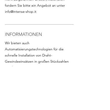
fordern Sie bitte ein Angebot an unter
info@intense-shop.it
INFORMATIONEN
Wir bieten auch
Automatisierungstechnologien für die
schnelle Installation von Draht-
Gewindeeinsätzen in großen Stückzahlen
an, darunter:
- Draht-Gewindeeinsätze auf Kunststoffband
in Rollen für eine schnelle Serienmontage
(besonders vorteilhaft für kleine Einsätze).
Auf Anfrage erhältlich für die gängigsten
Abmessungen
-
Programmierbare Schrauber
mit präziser