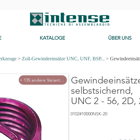
-
E
KATALOGE
ÜBER UNS
erkzeuge
>
Zoll-Gewindeeinsätze UNC, UNF, BSP...
> Gewindeeinsätz
Gewindeeinsätz
+ 135 andere Varianten
selbstsichernd,
UNC 2 - 56, 2D,
0102#10000NSK-20