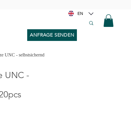
EN
ANFRAGE SENDEN
e UNC - selbstsichernd
e UNC -
 20pcs