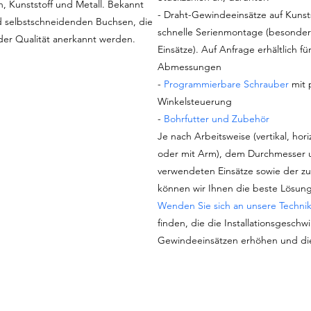
, Kunststoff und Metall. Bekannt
- Draht-Gewindeeinsätze auf Kunsts
d selbstschneidenden Buchsen, die
schnelle Serienmontage (besonders 
der Qualität anerkannt werden.
Einsätze). Auf Anfrage erhältlich f
Abmessungen
-
Programmierbare Schrauber
mit 
Winkelsteuerung
-
Bohrfutter und Zubehör
Je nach Arbeitsweise (vertikal, hor
oder mit Arm), dem Durchmesser u
verwendeten Einsätze sowie der z
können wir Ihnen die beste Lösung
Wenden Sie sich an unsere Techni
finden, die die Installationsgeschw
Gewindeeinsätzen erhöhen und die
S21209C0220, undefined, TLC-02C-0172, undefined