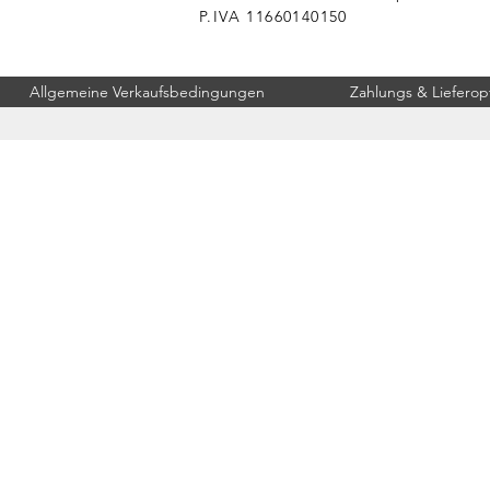
P.IVA 11660140150
Allgemeine Verkaufsbedingungen
Zahlungs & Lieferop