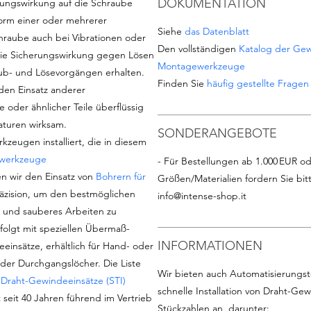
DOKUMENTATION
erungswirkung auf die Schraube
orm einer oder mehrerer
Siehe
das Datenblatt
raube auch bei Vibrationen oder
Den vollständigen
Katalog der Gew
. Die Sicherungswirkung gegen Lösen
Montagewerkzeuge
aub- und Lösevorgängen erhalten.
Finden Sie
häufig gestellte Frage
den Einsatz anderer
oder ähnlicher Teile überflüssig
aturen wirksam.
SONDERANGEBOTE
zeugen installiert, die in diesem
werkzeuge
- Für Bestellungen ab 1.000 EUR od
n wir den Einsatz von
Bohrern für
Größen/Materialien fordern Sie bit
äzision, um den bestmöglichen
info@intense-shop.it
n und sauberes Arbeiten zu
folgt mit speziellen Übermaß-
INFORMATIONEN
insätze, erhältlich für Hand- oder
der Durchgangslöcher. Die Liste
Wir bieten auch Automatisierungst
Draht-Gewindeeinsätze (STI)
schnelle Installation von Draht-Ge
st seit 40 Jahren führend im Vertrieb
Stückzahlen an, darunter: