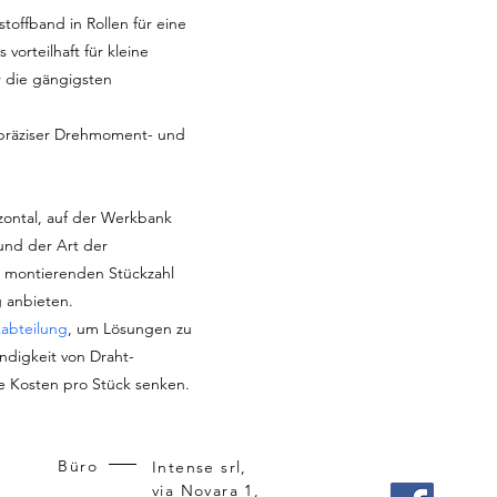
toffband in Rollen für eine
vorteilhaft für kleine
ür die gängigsten
präziser Drehmoment- und
izontal, auf der Werkbank
nd der Art der
u montierenden Stückzahl
 anbieten.
kabteilung
, um Lösungen zu
indigkeit von Draht-
 Kosten pro Stück senken.
Büro
Intense srl,
via Novara 1,