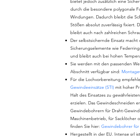
bietet jedoch zusätzlich eine Sich
durch die besondere polygonale F
Windungen. Dadurch bleibt die Sch
Stößen absolut zuverlässig fixiert
bleibt auch nach zahlreichen Schr
Der selbstsichernde Einsatz macht 
Sicherungselemente wie Federringe 
und bleibt auch bei hohen Temper
Sie werden mit den passenden Werk
Abschnitt verfügbar sind:
Montage
Für die Lochvorbereitung empfehle
Gewindeeinsätze (STI)
mit hoher Pr
Halt des Einsatzes zu gewährleiste
erzielen. Das Gewindeschneiden er
Gewindebohrern für Draht-Gewindee
Maschinenbetrieb, für Sacklöcher o
finden Sie hier:
Gewindebohrer für 
Hergestellt in der EU. Intense srl i