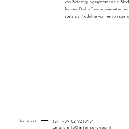
von Befestigungssystemen für Blech
für ihre Draht-Gewindeeinsätze un
stets als Produkte von hervorragen
Kontakt
Tel: +39 02 9218151
Riferimenti incrociati dei prodotti: M
Email:
info@intense-shop.it