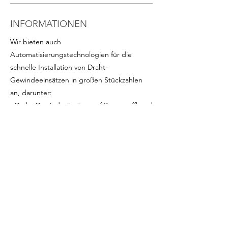
INFORMATIONEN
Wir bieten auch
Automatisierungstechnologien für die
schnelle Installation von Draht-
Gewindeeinsätzen in großen Stückzahlen
an, darunter:
- Draht-Gewindeeinsätze auf Kunststoffband
in Rollen für eine schnelle Serienmontage
(besonders vorteilhaft für kleine Einsätze).
Auf Anfrage erhältlich für die gängigsten
Abmessungen
-
Programmierbare Schrauber
mit präziser
Drehmoment- und Winkelsteuerung
-
Bohrfutter und Zubehör
Je nach Arbeitsweise (vertikal, horizontal,
auf der Werkbank oder mit Arm), dem