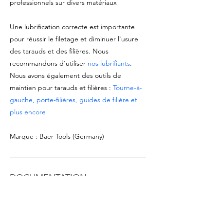
professionnels sur divers matériaux
Une lubrification correcte est importante
pour réussir le filetage et diminuer l'usure
des tarauds et des filières. Nous
recommandons d'utiliser
nos lubrifiants
.
Nous avons également des outils de
maintien pour tarauds et filières :
Tourne-à-
gauche, porte-filières, guides de filière et
plus encore
Marque : Baer Tools (Germany)
DOCUMENTATION
Voir
fiche produit
Télécharger
catalogue Tarauds & Filières