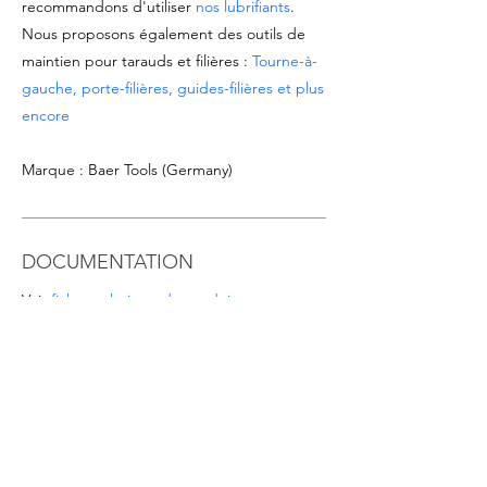
recommandons d'utiliser
nos lubrifiants
.
Nous proposons également des outils de
maintien pour tarauds et filières :
Tourne-à-
gauche, porte-filières, guides-filières et plus
encore
Marque : Baer Tools (Germany)
DOCUMENTATION
Voir
fiche technique du produit
Télécharger le
catalogue Tarauds & Filières
OFFRES SPÉCIALES
- Pour les commandes à partir de 1.000 EUR