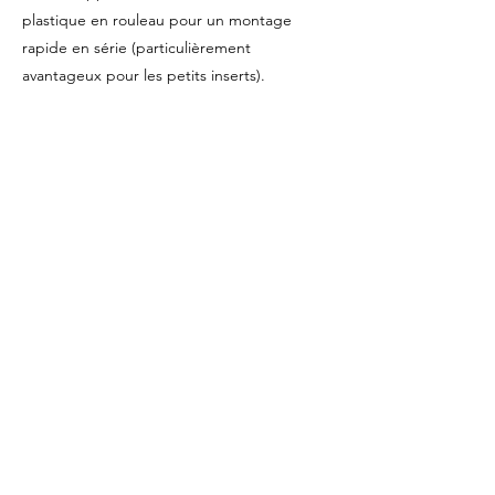
plastique en rouleau pour un montage
rapide en série (particulièrement
avantageux pour les petits inserts).
Disponibles sur demande pour les
dimensions les plus courantes
-
Visseuses programmables
, avec contrôle
précis du couple et de l’angle
-
Mandrins et accessoires
Selon le mode de travail (vertical, horizontal,
sur établi ou avec bras), le diamètre et le
type de filets utilisés, ainsi que la quantité à
installer, nous pouvons vous proposer la
meilleure solution.
Contactez notre service technique
pour
trouver des solutions afin d’augmenter la
vitesse d’installation des filets hélicoïdaux et
de réduire le coût par pièce.