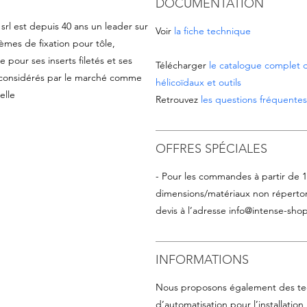
DOCUMENTATION
srl est depuis 40 ans un leader sur
Voir
la fiche technique
èmes de fixation pour tôle,
e pour ses inserts filetés et ses
Télécharger
le catalogue complet d
s considérés par le marché comme
hélicoïdaux et outils
elle
Retrouvez
les questions fréquentes 
OFFRES SPÉCIALES
- Pour les commandes à partir de 
dimensions/matériaux non répertor
devis à l’adresse
info@intense-shop
INFORMATIONS
Nous proposons également des te
d’automatisation pour l’installation