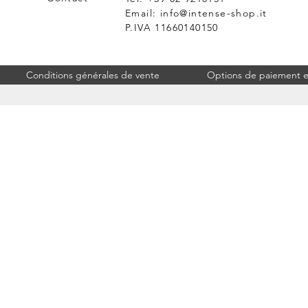
Email:
info@intense-shop.it
P.IVA 11660140150
Conditions générales de vente
Options de paiement et