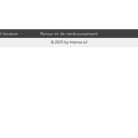
 livraison
Retour et de remboursement
© 2025 by Intense srl