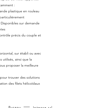
otamment :
bande plastique en rouleau
particulièrement
). Disponibles sur demande
ntes
contrôle précis du couple et
orizontal, sur établi ou avec
s utilisés, ainsi que la
vous proposer la meilleure
pour trouver des solutions
ation des filets hélicoïdaux
Bureau
Intense srl,