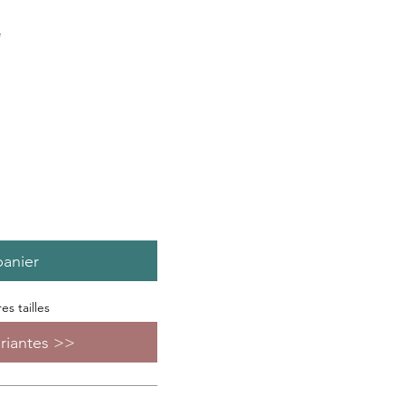
e
panier
s tailles
ariantes >>