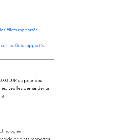
es Filets rapportés
sur les filets rapportés
1.000 EUR ou pour des
iés, veuillez demander un
.it
chnologies
 rapide de filets rapportés