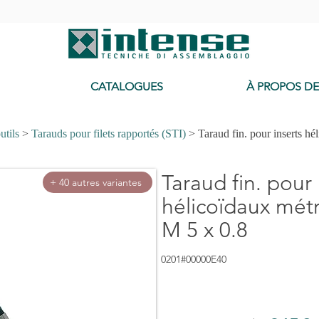
-
CATALOGUES
À PROPOS D
utils
>
Tarauds pour filets rapportés (STI)
> Taraud fin. pour inserts hé
Taraud fin. pour 
+ 40 autres variantes
hélicoïdaux métr
M 5 x 0.8
0201#00000E40