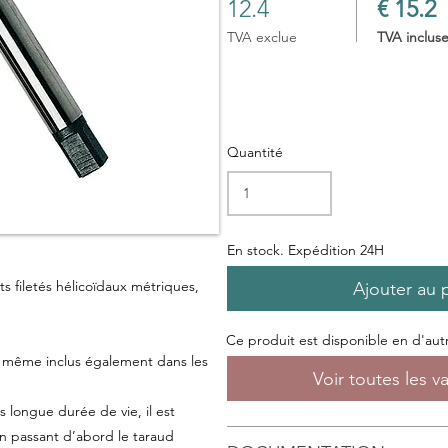
12.4
€ 15.2
TVA exclue
TVA inclus
Quantité
En stock. Expédition 24H
ts filetés hélicoïdaux métriques
,
Ajouter au 
Ce produit est disponible en d'autre
le même inclus
également
dans les
Voir toutes les v
s longue durée de vie, il est
 passant d’abord le taraud