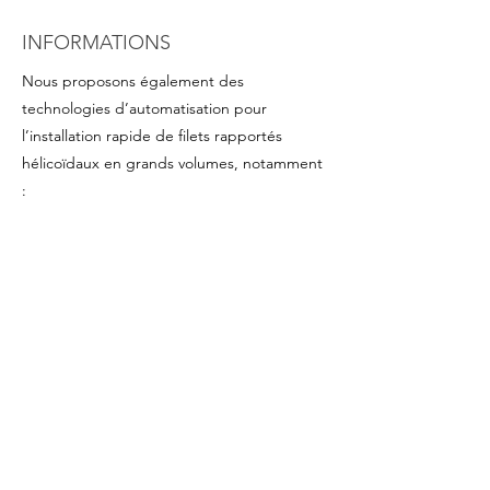
INFORMATIONS
Nous proposons également des
technologies d’automatisation pour
l’installation rapide de filets rapportés
hélicoïdaux en grands volumes, notamment
:
- Filets rapportés hélicoïdaux sur bande
plastique en rouleau pour un montage
rapide en série (particulièrement
avantageux pour les petits inserts).
Disponibles sur demande pour les
dimensions les plus courantes
-
Visseuses programmables
, avec contrôle
précis du couple et de l’angle
-
Mandrins et accessoires
Selon le mode de travail (vertical, horizontal,