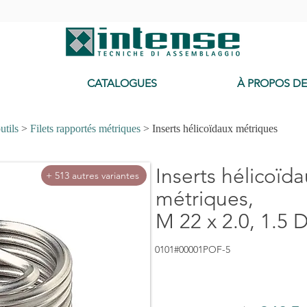
-
CATALOGUES
À PROPOS D
utils
>
Filets rapportés métriques
> Inserts hélicoïdaux métriques
Inserts hélicoïd
+ 513 autres variantes
métriques,
M 22 x 2.0, 1.5 
0101#00001POF-5