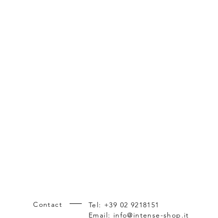
Contact
Tel: +39 02 9218151
Riferimenti incrociati dei prodotti: M
Email:
info@intense-shop.it