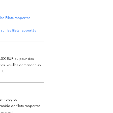
es Filets rapportés
sur les filets rapportés
1.000 EUR ou pour des
iés, veuillez demander un
.it
chnologies
 rapide de filets rapportés
otamment :