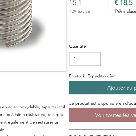
15.1
€ 18.5
TVA exclue
TVA inclus
Quantité
En stock. Expédition 24H
Ajouter au 
Ce produit est disponible en d'autre
s en acier inoxydable, type Helicoil
Voir toutes les v
riaux à faible résistance, tels que
ttent également de restaurer un
ale