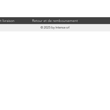
 livraison
Retour et de remboursement
© 2025 by Intense srl