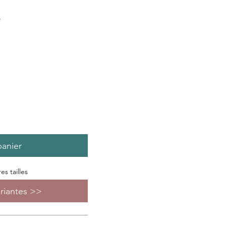
e
panier
s tailles
ariantes >>