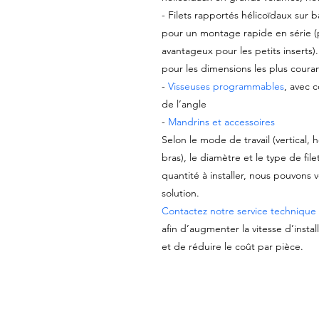
- Filets rapportés hélicoïdaux sur 
pour un montage rapide en série (
avantageux pour les petits inserts
pour les dimensions les plus coura
-
Visseuses programmables
, avec 
de l’angle
-
Mandrins et accessoires
Selon le mode de travail (vertical, h
bras), le diamètre et le type de filet
quantité à installer, nous pouvons 
solution.
Contactez notre service technique
afin d’augmenter la vitesse d’install
et de réduire le coût par pièce.
A3279-176, undefined, TNM-22X2C-33, 41 300 220 033