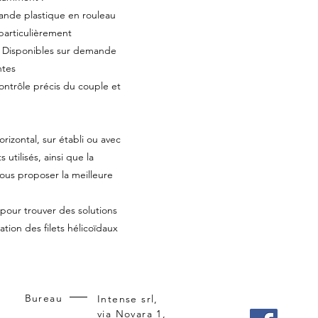
bande plastique en rouleau
particulièrement
). Disponibles sur demande
ntes
contrôle précis du couple et
orizontal, sur établi ou avec
s utilisés, ainsi que la
vous proposer la meilleure
pour trouver des solutions
ation des filets hélicoïdaux
Bureau
Intense srl,
via Novara 1,