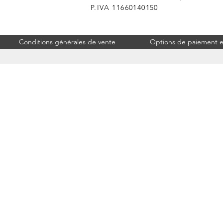
P.IVA 11660140150
Conditions générales de vente
Options de paiement et