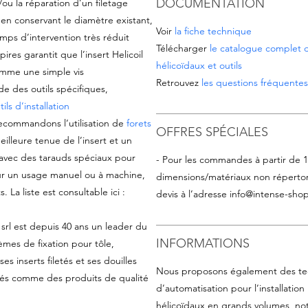
DOCUMENTATION
/ou la réparation d’un filetage
 en conservant le diamètre existant,
Voir
la fiche technique
mps d’intervention très réduit
Télécharger
le catalogue complet d
res garantit que l’insert Helicoil
hélicoïdaux et outils
omme une simple vis
Retrouvez
les questions fréquentes 
aide des outils spécifiques,
ils d’installation
recommandons l’utilisation de
forets
OFFRES SPÉCIALES
meilleure tenue de l’insert et un
t avec des tarauds spéciaux pour
- Pour les commandes à partir de 
our un usage manuel ou à machine,
dimensions/matériaux non répertor
La liste est consultable ici :
devis à l’adresse
info@intense-shop
 srl est depuis 40 ans un leader du
INFORMATIONS
èmes de fixation pour tôle,
s inserts filetés et ses douilles
Nous proposons également des te
rés comme des produits de qualité
d’automatisation pour l’installation
hélicoïdaux en grands volumes, n