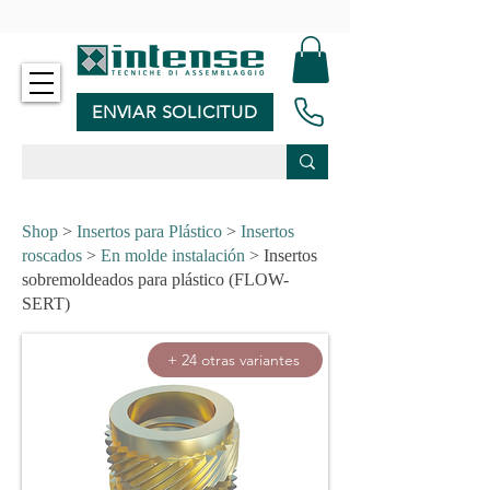
-
ENVIAR SOLICITUD
Shop
>
Insertos para Plástico
>
Insertos
roscados
>
En molde instalación
> Insertos
sobremoldeados para plástico (FLOW-
SERT)
+ 24 otras variantes