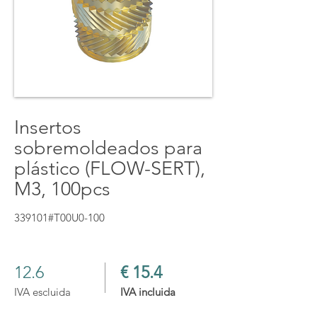
Insertos
sobremoldeados para
plástico (FLOW-SERT),
M3, 100pcs
339101#T00U0-100
12.6
€ 15.4
IVA escluida
IVA incluida