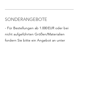
SONDERANGEBOTE
- Für Bestellungen ab 1.000 EUR oder bei
nicht aufgeführten Größen/Materialien
fordern Sie bitte ein Angebot an unter
info@intense-shop.it
INFORMATIONEN
- Wir stehen für Fragen zu diesem Produkt
per Telefon, E-Mail oder Chat hier auf der
Website zur Verfügung
Contacto