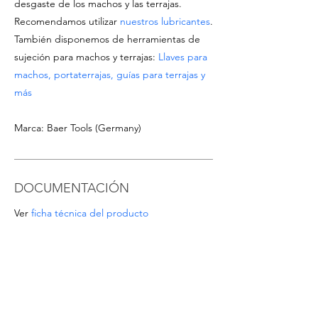
desgaste de los machos y las terrajas.
Recomendamos utilizar
nuestros lubricantes
.
También disponemos de herramientas de
sujeción para machos y terrajas:
Llaves para
machos, portaterrajas, guías para terrajas y
más
Marca: Baer Tools (Germany)
DOCUMENTACIÓN
Ver
ficha técnica del producto
Descargar
catálogo de Machos & Terrajas
OFERTAS ESPECIALES