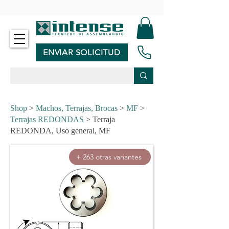
-
ENVIAR SOLICITUD
Shop
>
Machos, Terrajas, Brocas
>
MF
>
Terrajas REDONDAS
> Terraja
REDONDA, Uso general, MF
+ 263 otras variantes