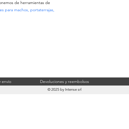
ponemos de herramientas de
ves para machos, portaterrajas,
 envío
Devoluciones y reembolsos
© 2025 by Intense srl