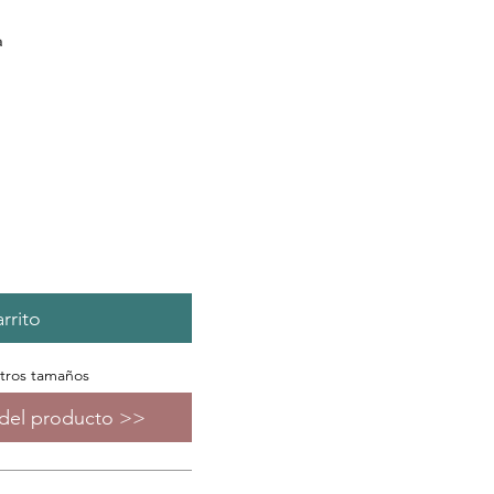
a
rrito
otros tamaños
s del producto >>