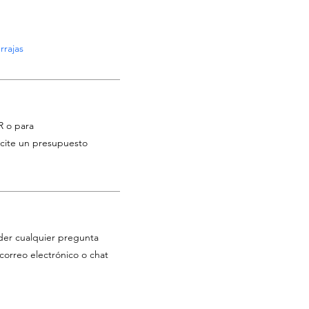
rrajas
R o para
licite un presupuesto
der cualquier pregunta
correo electrónico o chat