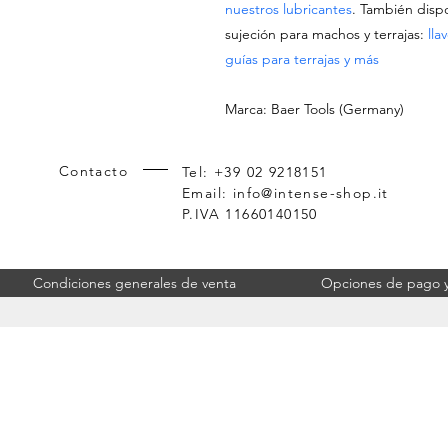
nuestros lubricantes
. También dis
sujeción para machos y terrajas:
lla
guías para terrajas y más
Marca: Baer Tools (Germany)
Contacto
Tel: +39 02 9218151
Email:
info@intense-shop.it
P.IVA 11660140150
Condiciones generales de venta
Opciones de pago y