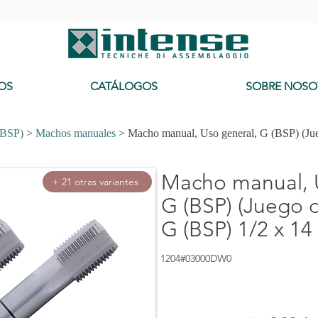
-
OS
CATÁLOGOS
SOBRE NOSO
(BSP)
>
Machos manuales
> Macho manual, Uso general, G (BSP) (Jue
Macho manual, 
+ 21 otras variantes
G (BSP) (Juego d
G (BSP) 1/2 x 14
1204#03000DW0