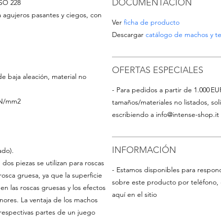
DOCUMENTACIÓN
ISO 228
 agujeros pasantes y ciegos, con
Ver
ficha de producto
Descargar
catálogo de machos y te
OFERTAS ESPECIALES
de baja aleación, material no
- Para pedidos a partir de 1.000 EU
0 N/mm2
tamaños/materiales no listados, so
escribiendo a
info@intense-shop.it
INFORMACIÓN
ado).
os piezas se utilizan para roscas
- Estamos disponibles para respon
osca gruesa, ya que la superficie
sobre este producto por teléfono, 
en las roscas gruesas y los efectos
aquí en el sitio
nores. La ventaja de los machos
respectivas partes de un juego