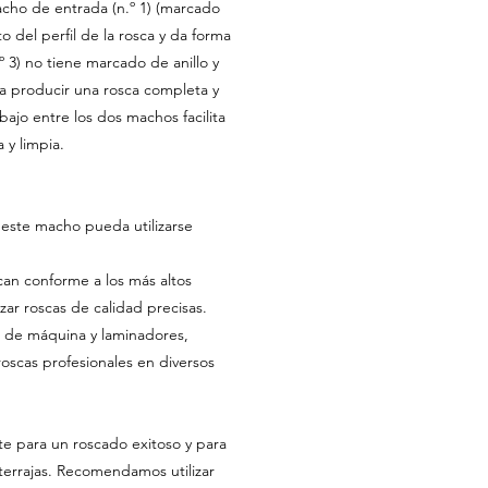
acho de entrada (n.º 1) (marcado
to del perfil de la rosca y da forma
º 3) no tiene marcado de anillo y
ara producir una rosca completa y
rabajo entre los dos machos facilita
 y limpia.
 este macho pueda utilizarse
can conforme a los más altos
zar roscas de calidad precisas.
de máquina y laminadores,
roscas profesionales en diversos
te para un roscado exitoso y para
terrajas. Recomendamos utilizar