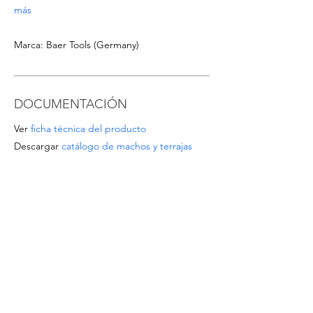
más
Marca: Baer Tools (Germany)
DOCUMENTACIÓN
Ver
ficha técnica del producto
Descargar
catálogo de machos y terrajas
OFERTAS ESPECIALES
- Para pedidos a partir de 1.000 EUR o para
tamaños/materiales no listados, solicite un
presupuesto escribiendo a
info@intense-
shop.it