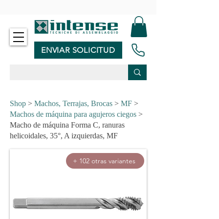
-
ENVIAR SOLICITUD
Shop
>
Machos, Terrajas, Brocas
>
MF
>
Machos de máquina para agujeros ciegos
>
Macho de máquina Forma C, ranuras
helicoidales, 35°, A izquierdas, MF
+ 102 otras variantes