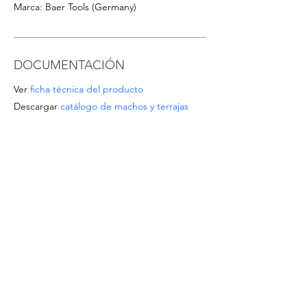
Marca: Baer Tools (Germany)
DOCUMENTACIÓN
Ver
ficha técnica del producto
Descargar
catálogo de machos y terrajas
OFERTAS ESPECIALES
- Para pedidos a partir de 1.000 EUR o para
tamaños/materiales no listados, solicite un
presupuesto escribiendo a
info@intense-
shop.it