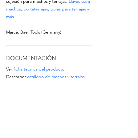
sujeción para machos y terrajas:
Llaves para
machos, portaterrajas, guías para terrajas y
más
Marca: Baer Tools (Germany)
DOCUMENTACIÓN
Ver
ficha técnica del producto
Descargar
catálogo de machos y terrajas
OFERTAS ESPECIALES
- Para pedidos a partir de 1.000 EUR o para
tamaños/materiales no listados, solicite un
presupuesto escribiendo a
info@intense-