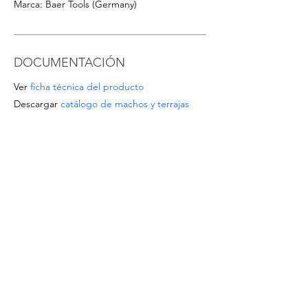
Marca: Baer Tools (Germany)
DOCUMENTACIÓN
Ver
ficha técnica del producto
Descargar
catálogo de machos y terrajas
OFERTAS ESPECIALES
- Para pedidos a partir de 1.000 EUR o para
tamaños/materiales no listados, solicite un
presupuesto escribiendo a
info@intense-
shop.it
INFORMACIÓN