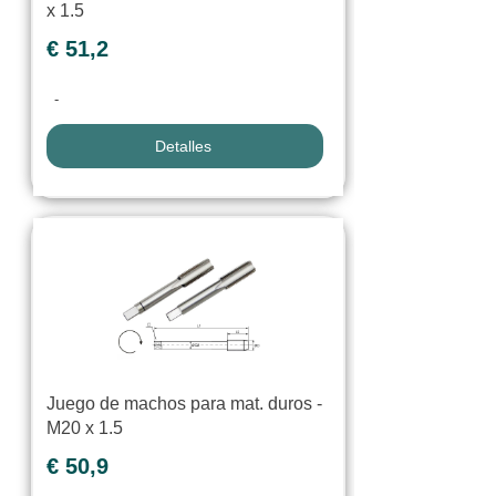
x 1.5
€ 51,2
-
Detalles
Juego de machos para mat. duros -
M20 x 1.5
€ 50,9