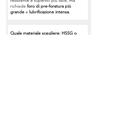
resistente e superfici più lisce, ma
richiede
foro di pre-foratura più
grande
e
lubrificazione intensa
.
Quale materiale scegliere: HSSG o
HSSE (o HSS-PM)?
HSSG (High Speed Steel Ground)
:
acciaio super rapido rettificato, ottimo
per uso generale su acciai dolci,
alluminio, ghisa e ottone.
HSSE (con 5% di Cobalto)
: migliore
resistenza a calore e usura, ideale per
acciai legati e inox.
HSS-PM (Polveri Metallurgiche)
: ancora
più tenace, raccomandato per
materiali ad alta resistenza o impieghi
automatici gravosi.
Quali sono le caratteristiche dei maschi
specifici per acciaio inox?