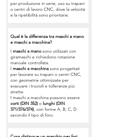
per produzione in serie, uso su trapani
o centri di lavoro CNC, dove la velocità
e la ripetibilità sono prioritarie.
Qual è la differenza tra maschi a mano
e maschi a macchina?
I
maschi a mano
sono utilizzati con
giramaschi e richiedono rotazione
manuale controllata.
I
maschi a macchina
sono progettati
per lavorare su trapani o centri CNC,
con geometrie ottimizzate per
evacuare i trucioli e tolleranze più
strette.
I maschi a macchina possono essere
corti (DIN 352)
o
lunghi (DIN
371/376/374)
, con forme A, B, C, D
secondo il tipo di foro.
Cosa distingue un maschio per fori