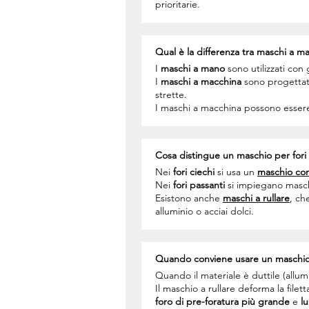
prioritarie.
Qual è la differenza tra maschi a 
I
maschi a mano
sono utilizzati con
I
maschi a macchina
sono progettati
strette.
I maschi a macchina possono esse
Cosa distingue un maschio per fori 
Nei
fori ciechi
si usa un
maschio con
Nei
fori passanti
si impiegano masc
Esistono anche
maschi a rullare
, ch
alluminio o acciai dolci.
Quando conviene usare un maschio a
Quando il materiale è duttile (allumi
Il maschio a rullare deforma la filet
foro di pre-foratura più grande
e
lu