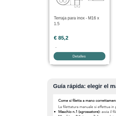
Terraja para inox - M16 x
1.5
€ 85,2
-
Detalles
Guía rápida: elegir el
Come si filetta a mano correttamen
La filettatura manuale si effettua in
Maschio n.1 (sgrossatore):
avvia il 