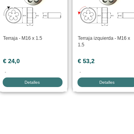
Terraja - M16 x 1.5
Terraja izquierda - M16 x
1.5
€ 24,0
€ 53,2
-
-
Detalles
Detalles