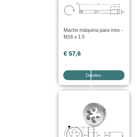
Macho máquina para inox -
M16 x 1.5
€ 57,6
-
Detalles