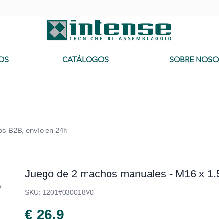
-
OS
CATÁLOGOS
SOBRE NOSO
ios B2B, envío en 24h
Juego de 2 machos manuales - M16 x 1.
SKU: 1201#030018V0
€ 26,9