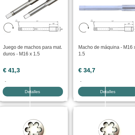
Juego de machos para mat.
Macho de máquina - M16 
duros - M16 x 1.5
1.5
€ 41,3
€ 34,7
-
-
Detalles
Detalles