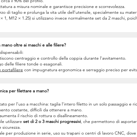
irca il 90% del profilo.
ilettatura a misura nominale e garantisce precisione e scorrevolezza.
di taglio e prolunga la vita utile dell’utensile, specialmente su material
0 × 1, M12 × 1.25) si utilizzano invece normalmente set da 2 maschi, poic
 mano oltre ai maschi e alle filiere?
ndispensabili:
ntiscono centraggio e controllo della coppia durante l’avvitamento.
go delle filiere tonde o esagonali.
 portafiliere
con impugnatura ergonomica e serraggio preciso per evitar
ica per filettare a mano?
to per l’uso a macchina: taglia l’intero filetto in un solo passaggio e r
nto costante, difficili da ottenere a mano.
aumenta il rischio di rottura o disallineamento.
le utilizzare
set di 2 o 3 maschi progressivi
, che permettono di asportar
 sicurezza.
le per produzione in serie, uso su trapani o centri di lavoro CNC, dove la