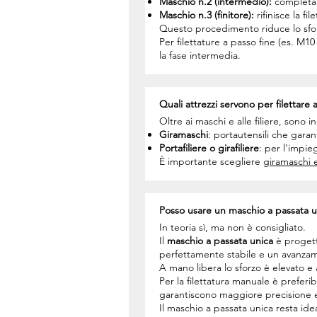
Maschio n.2 (intermedio):
completa c
Maschio n.3 (finitore):
rifinisce la f
Questo procedimento riduce lo sforzo 
Per filettature a passo fine (es. M1
la fase intermedia.
Quali attrezzi servono per filettare a
Oltre ai maschi e alle filiere, sono i
Giramaschi
: portautensili che gara
Portafiliere o girafiliere
: per l’impie
È importante scegliere
giramaschi e
Posso usare un maschio a passata un
In teoria sì, ma non è consigliato.
Il
maschio a passata unica
è progetta
perfettamente stabile e un avanzame
A mano libera lo sforzo è elevato e 
Per la filettatura manuale è preferibi
garantiscono maggiore precisione e
Il maschio a passata unica resta idea