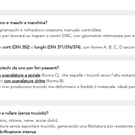
mano e maschi a macchina?
 giramaschi e richiedono rotazione manuale controllata.
 per lavorare su trapani o centri CNC, con geometrie ottimizzate per eva
re
corti (DIN 352)
o
lunghi (DIN 371/376/374)
, con forme A, B, C, D second
ciechi da uno per fori passanti?
 scanalature a spirale
(forma C), che espelle i trucioli verso l’alto evita
hi
con scanalature dritte
(forma B).
e non producono truciolo ma deformano a freddo il materiale: ideali per f
 rullare (senza truciolo)?
nio, ottone, rame, acciai dolci).
tatura senza asportare truciolo, generando una filettatura più resistente 
brificazione intensa
.