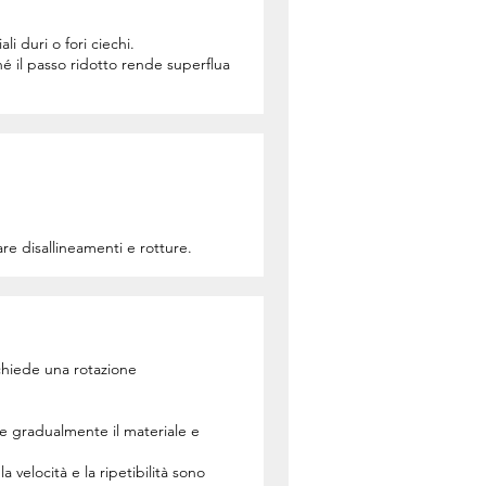
i duri o fori ciechi.
hé il passo ridotto rende superflua
e disallineamenti e rotture.
ichiede una rotazione
e gradualmente il materiale e
 velocità e la ripetibilità sono