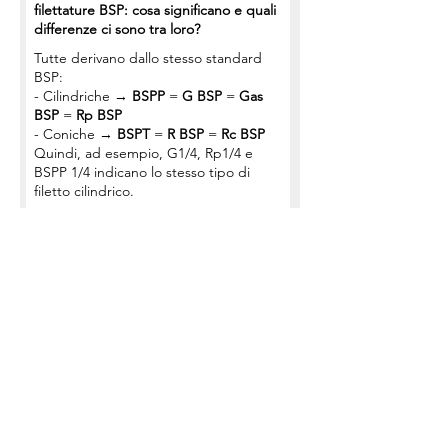
filettature BSP: cosa significano e quali
differenze ci sono tra loro?
Tutte derivano dallo stesso standard
BSP:
- Cilindriche →
BSPP
=
G BSP
=
Gas
BSP
=
Rp BSP
- Coniche →
BSPT
=
R BSP
=
Rc BSP
Quindi, ad esempio, G1/4, Rp1/4 e
BSPP 1/4 indicano lo stesso tipo di
filetto cilindrico.
BSPP e BSPT si possono accoppiare
tra loro?
Solo in parte: i filetti BSPT (conici)
possono avvitarsi nei BSPP (cilindrici)
femmina, ma la tenuta non è garantita.
Serve sempre una guarnizione o del
nastro sigillante.