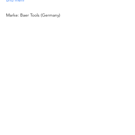
und mehr
Marke: Baer Tools (Germany)
DOKUMENTATION
Siehe
Produktdatenblatt
Download
Katalog Gewindebohrer &
Schneideisen
SONDERANGEBOTE
- Für Bestellungen ab 1.000 EUR oder bei
nicht aufgeführten Größen/Materialien
fordern Sie bitte ein Angebot an unter
info@intense-shop.it