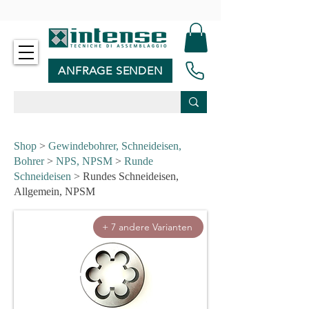
-
ANFRAGE SENDEN
Shop
>
Gewindebohrer, Schneideisen,
Bohrer
>
NPS, NPSM
>
Runde
Schneideisen
> Rundes Schneideisen,
Allgemein, NPSM
+ 7 andere Varianten