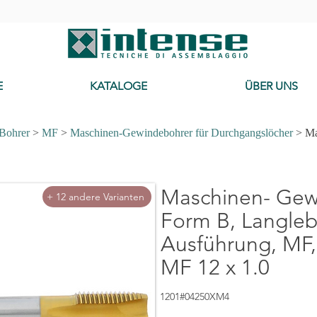
-
E
KATALOGE
ÜBER UNS
 Bohrer
>
MF
>
Maschinen-Gewindebohrer für Durchgangslöcher
> Ma
Cerca Mas
Maschinen- Gew
+ 12 andere Varianten
Form B, Langleb
Ausführung, MF,
MF 12 x 1.0
1201#04250XM4