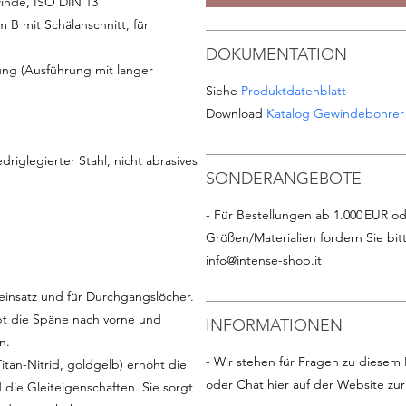
inde, ISO DIN 13
B mit Schälanschnitt, für
DOKUMENTATION
g (Ausführung mit langer
Siehe
Produktdatenblatt
Download
Katalog Gewindebohrer
driglegierter Stahl, nicht abrasives
SONDERANGEBOTE
- Für Bestellungen ab 1.000 EUR od
Größen/Materialien fordern Sie bit
info@intense-shop.it
insatz und für Durchgangslöcher.
bt die Späne nach vorne und
INFORMATIONEN
n.
- Wir stehen für Fragen zu diesem 
tan-Nitrid, goldgelb) erhöht die
oder Chat hier auf der Website zu
 die Gleiteigenschaften. Sie sorgt