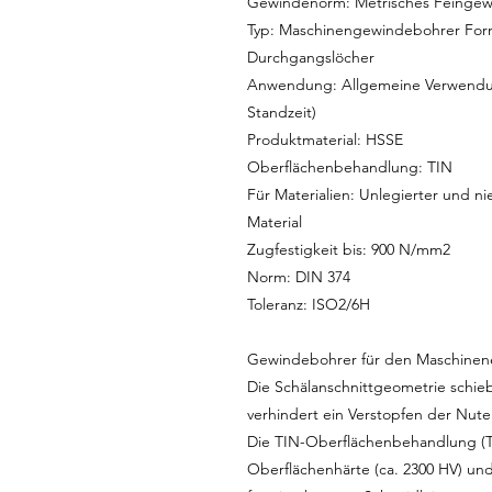
Gewindenorm: Metrisches Feingew
Typ: Maschinengewindebohrer Form 
Durchgangslöcher
Anwendung: Allgemeine Verwendun
Standzeit)
Produktmaterial: HSSE
Oberflächenbehandlung: TIN
Für Materialien: Unlegierter und nie
Material
Zugfestigkeit bis: 900 N/mm2
Norm: DIN 374
Toleranz: ISO2/6H
Gewindebohrer für den Maschinene
Die Schälanschnittgeometrie schie
verhindert ein Verstopfen der Nute
Die TIN-Oberflächenbehandlung (Ti
Oberflächenhärte (ca. 2300 HV) und