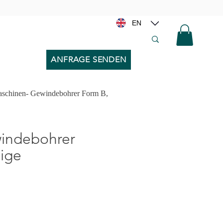
EN
ANFRAGE SENDEN
schinen- Gewindebohrer Form B,
chi, Filiere per Diametro x Passo >>
indebohrer
ige