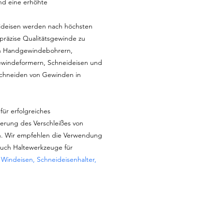
nd eine erhöhte
deisen werden nach höchsten
 präzise Qualitätsgewinde zu
 an Handgewindebohrern,
windeformern, Schneideisen und
chneiden von Gewinden in
für erfolgreiches
erung des Verschleißes von
. Wir empfehlen die Verwendung
auch Haltewerkzeuge für
:
Windeisen, Schneideisenhalter,