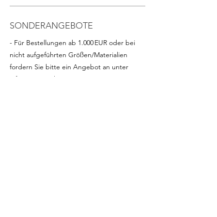
SONDERANGEBOTE
- Für Bestellungen ab 1.000 EUR oder bei
nicht aufgeführten Größen/Materialien
fordern Sie bitte ein Angebot an unter
info@intense-shop.it
INFORMATIONEN
- Wir stehen für Fragen zu diesem Produkt
per Telefon, E-Mail oder Chat hier auf der
Website zur Verfügung
Kontakt
Tel:
+39 02 9218151